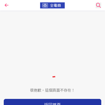
很抱歉，這個頁面不存在！
返回首頁