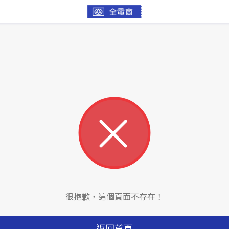
很抱歉，這個頁面不存在！
返回首頁