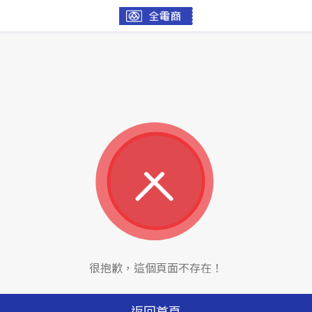
很抱歉，這個頁面不存在！
返回首頁