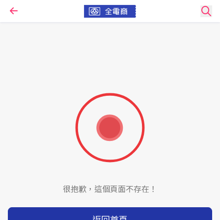
很抱歉，這個頁面不存在！
返回首頁