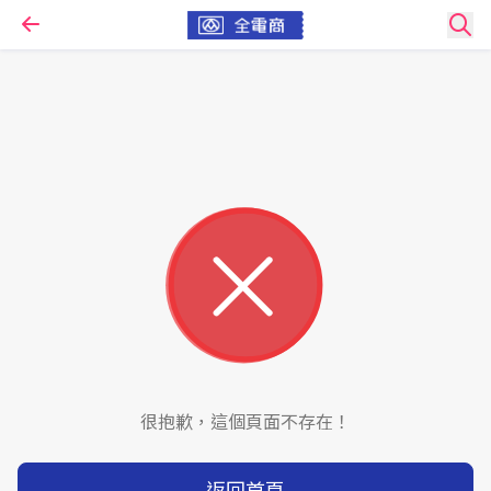
很抱歉，這個頁面不存在！
返回首頁