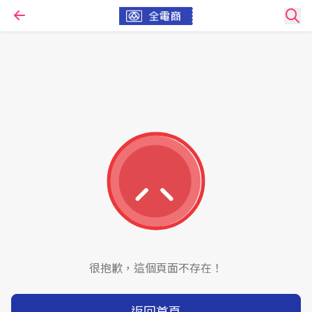
很抱歉，這個頁面不存在！
返回首頁