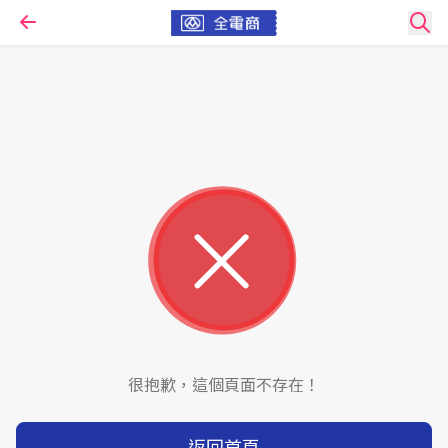
很抱歉，這個頁面不存在！
返回首頁