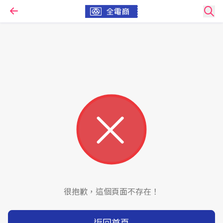
很抱歉，這個頁面不存在！
返回首頁