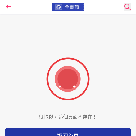
很抱歉，這個頁面不存在！
返回首頁