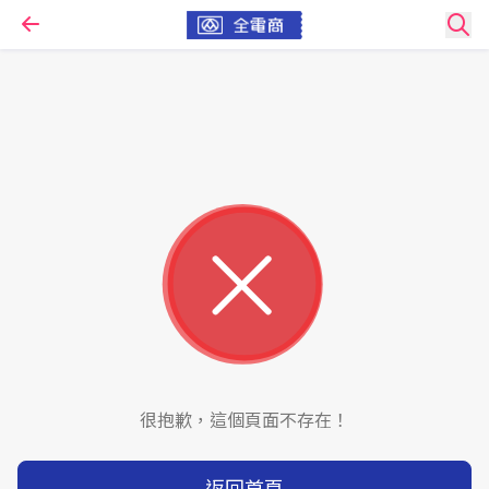
很抱歉，這個頁面不存在！
返回首頁