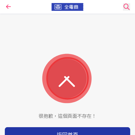
很抱歉，這個頁面不存在！
返回首頁