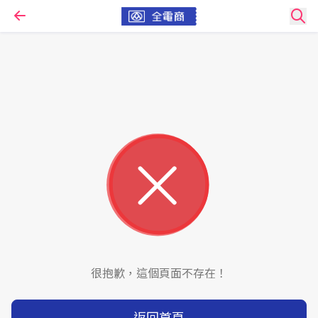
很抱歉，這個頁面不存在！
返回首頁