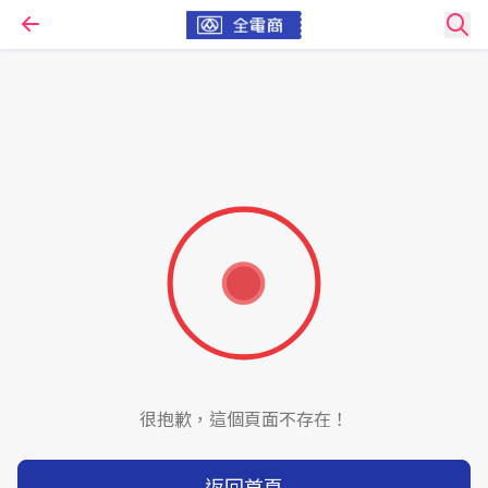
很抱歉，這個頁面不存在！
返回首頁