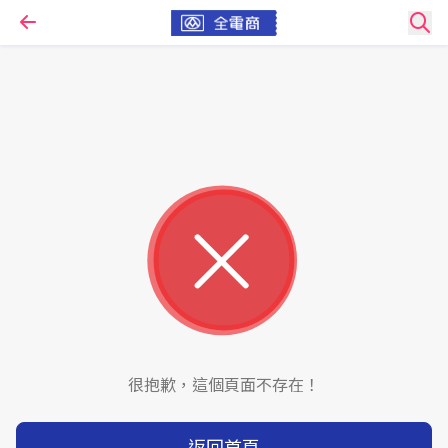
很抱歉，這個頁面不存在！
返回首頁