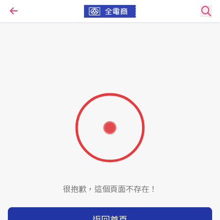
很抱歉，這個頁面不存在！
返回首頁