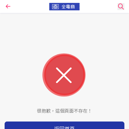
很抱歉，這個頁面不存在！
返回首頁