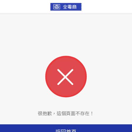
很抱歉，這個頁面不存在！
返回首頁