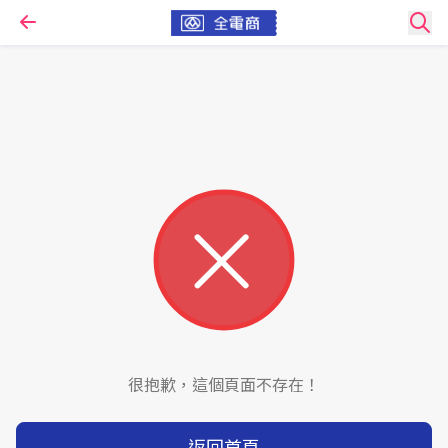
很抱歉，這個頁面不存在！
返回首頁