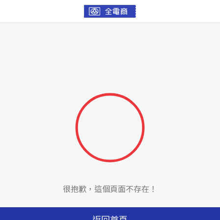
很抱歉，這個頁面不存在！
返回首頁