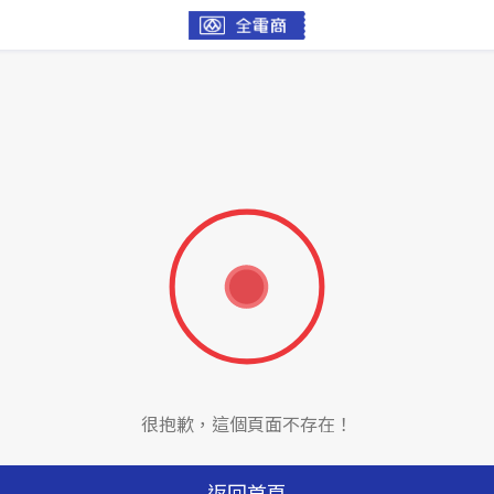
很抱歉，這個頁面不存在！
返回首頁