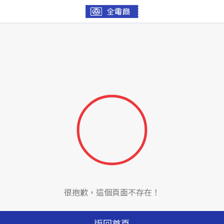
很抱歉，這個頁面不存在！
返回首頁