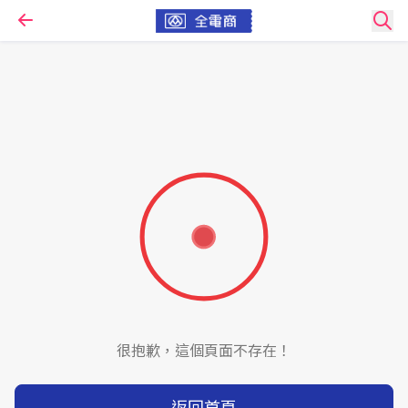
很抱歉，這個頁面不存在！
返回首頁