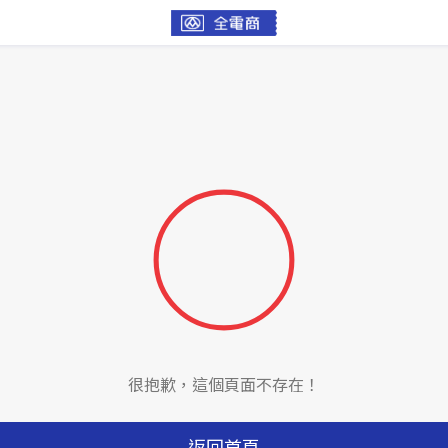
很抱歉，這個頁面不存在！
返回首頁