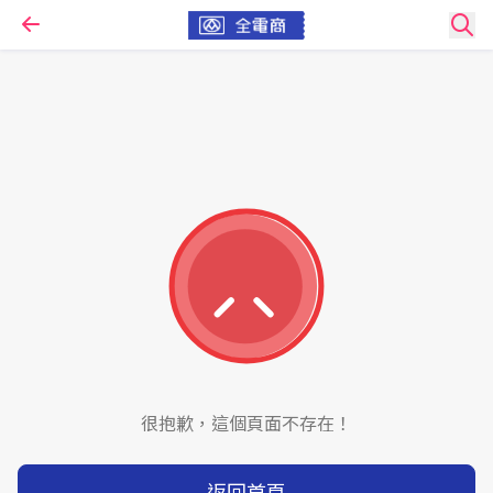
很抱歉，這個頁面不存在！
返回首頁