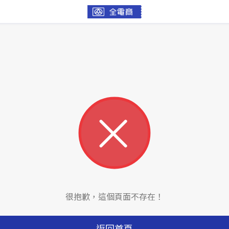
很抱歉，這個頁面不存在！
返回首頁