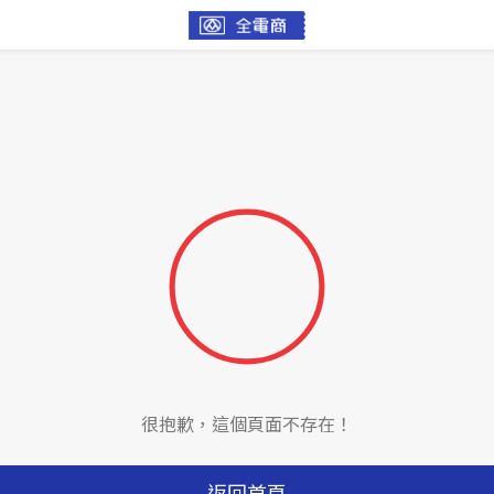
很抱歉，這個頁面不存在！
返回首頁