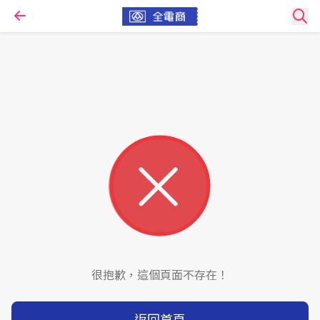
很抱歉，這個頁面不存在！
返回首頁