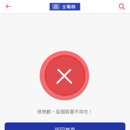
很抱歉，這個頁面不存在！
返回首頁