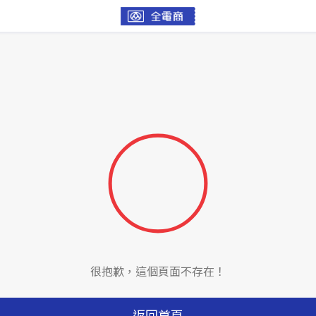
很抱歉，這個頁面不存在！
返回首頁