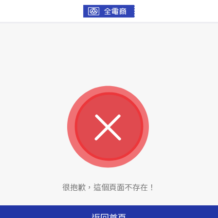
很抱歉，這個頁面不存在！
返回首頁