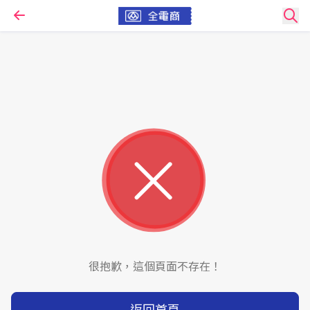
很抱歉，這個頁面不存在！
返回首頁