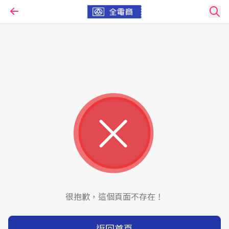
很抱歉，這個頁面不存在！
返回首頁