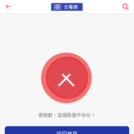
很抱歉，這個頁面不存在！
返回首頁