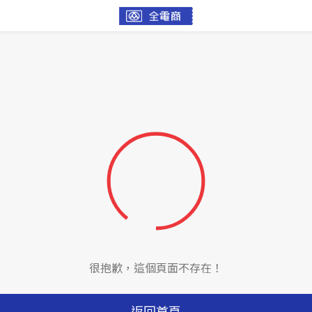
很抱歉，這個頁面不存在！
返回首頁