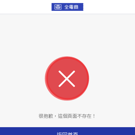
很抱歉，這個頁面不存在！
返回首頁