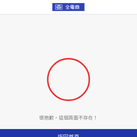
很抱歉，這個頁面不存在！
返回首頁