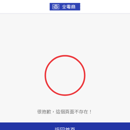
很抱歉，這個頁面不存在！
返回首頁