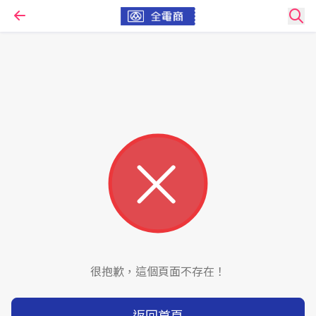
很抱歉，這個頁面不存在！
返回首頁