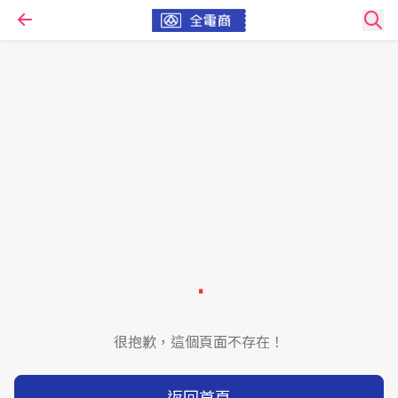
很抱歉，這個頁面不存在！
返回首頁