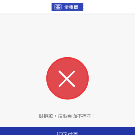
很抱歉，這個頁面不存在！
返回首頁