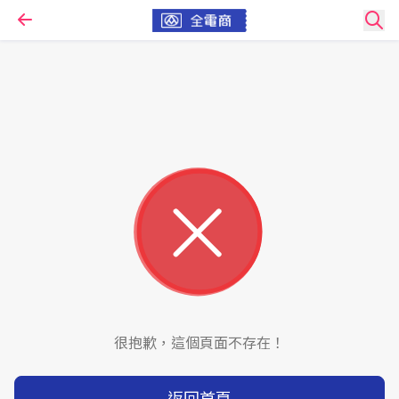
很抱歉，這個頁面不存在！
返回首頁