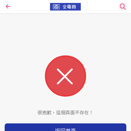
很抱歉，這個頁面不存在！
返回首頁