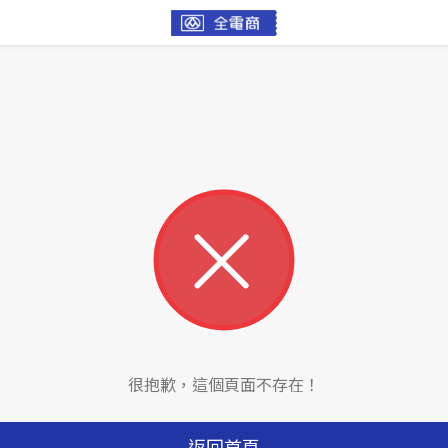
很抱歉，這個頁面不存在！
返回首頁