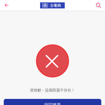
很抱歉，這個頁面不存在！
返回首頁