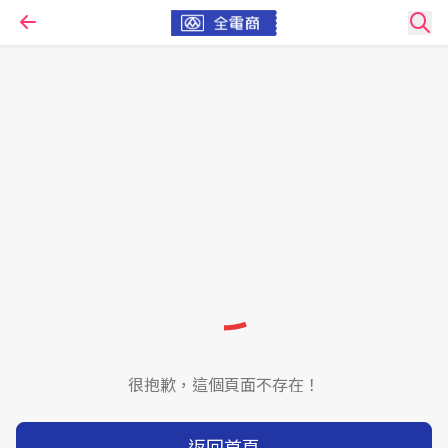
很抱歉，這個頁面不存在！
返回首頁