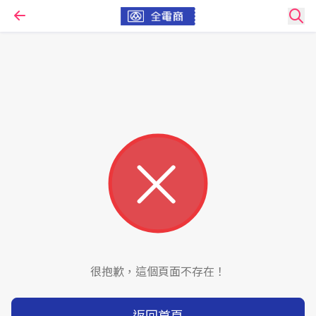
很抱歉，這個頁面不存在！
返回首頁