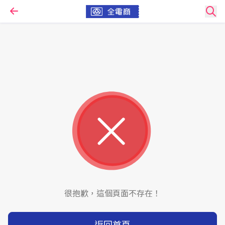
很抱歉，這個頁面不存在！
返回首頁