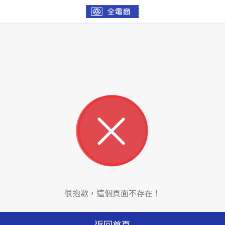
很抱歉，這個頁面不存在！
返回首頁