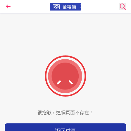
很抱歉，這個頁面不存在！
返回首頁