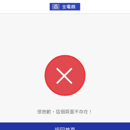
很抱歉，這個頁面不存在！
返回首頁